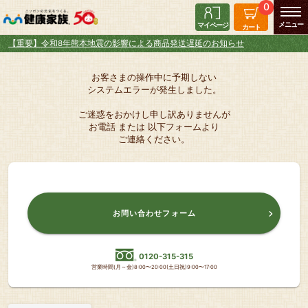
0
マイページ
カート
【重要】令和8年熊本地震の影響による商品発送遅延のお知らせ
お客さまの操作中に予期しない
システムエラーが発生しました。
ご迷惑をおかけし申し訳ありませんが
お電話 または 以下フォームより
ご連絡ください。
お問い合わせフォーム
0120-315-315
営業時間(月～金)8:00〜20:00(土日祝)9:00〜17:00