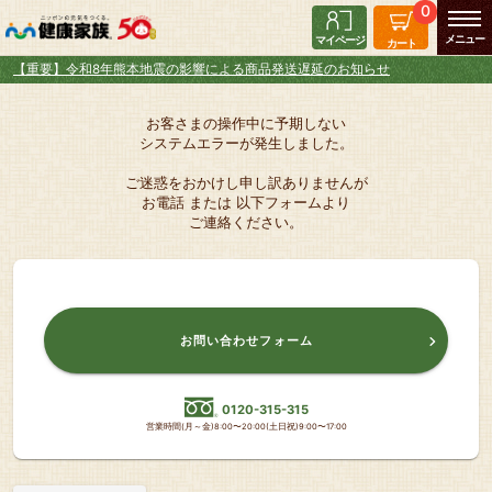
0
マイページ
カート
【重要】令和8年熊本地震の影響による商品発送遅延のお知らせ
お客さまの操作中に予期しない
システムエラーが発生しました。
ご迷惑をおかけし申し訳ありませんが
お電話 または 以下フォームより
ご連絡ください。
お問い合わせフォーム
0120-315-315
営業時間(月～金)8:00〜20:00(土日祝)9:00〜17:00