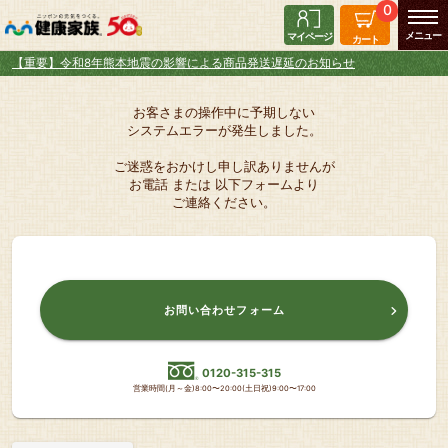
0
マイページ
カート
【重要】令和8年熊本地震の影響による商品発送遅延のお知らせ
お客さまの操作中に予期しない
システムエラーが発生しました。
ご迷惑をおかけし申し訳ありませんが
お電話 または 以下フォームより
ご連絡ください。
お問い合わせフォーム
0120-315-315
営業時間(月～金)8:00〜20:00(土日祝)9:00〜17:00