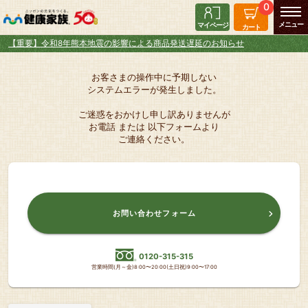
0
マイページ
カート
【重要】令和8年熊本地震の影響による商品発送遅延のお知らせ
お客さまの操作中に予期しない
システムエラーが発生しました。
ご迷惑をおかけし申し訳ありませんが
お電話 または 以下フォームより
ご連絡ください。
お問い合わせフォーム
0120-315-315
営業時間(月～金)8:00〜20:00(土日祝)9:00〜17:00