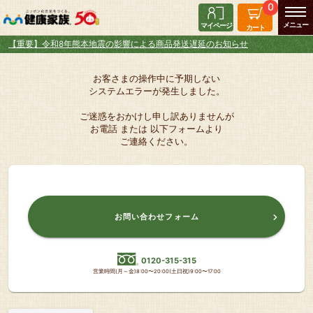
0
マイページ
カート
【重要】令和8年熊本地震の影響による商品発送遅延のお知らせ
お客さまの操作中に予期しない
システムエラーが発生しました。
ご迷惑をおかけし申し訳ありませんが
お電話 または 以下フォームより
ご連絡ください。
お問い合わせフォーム
0120-315-315
営業時間(月～金)8:00〜20:00(土日祝)9:00〜17:00