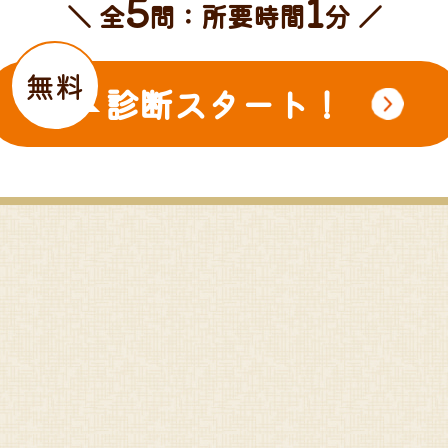
5
1
＼ 全
問：所要時間
分 ／
無料
診断スタート！