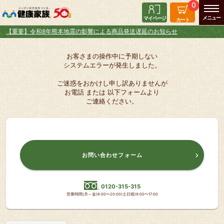
0
マイページ
カート
【重要】令和8年熊本地震の影響による商品発送遅延のお知らせ
お客さまの操作中に予期しない
システムエラーが発生しました。
ご迷惑をおかけし申し訳ありませんが
お電話 または 以下フォームより
ご連絡ください。
お問い合わせフォーム
0120-315-315
営業時間(月～金)8:00〜20:00(土日祝)9:00〜17:00