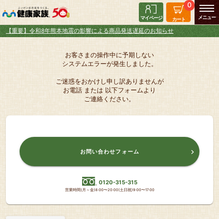
0
マイページ
カート
【重要】令和8年熊本地震の影響による商品発送遅延のお知らせ
お客さまの操作中に予期しない
システムエラーが発生しました。
ご迷惑をおかけし申し訳ありませんが
お電話 または 以下フォームより
ご連絡ください。
お問い合わせフォーム
0120-315-315
営業時間(月～金)8:00〜20:00(土日祝)9:00〜17:00