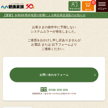
0
マイページ
カート
【重要】令和8年熊本地震の影響による商品発送遅延のお知らせ
お客さまの操作中に予期しない
システムエラーが発生しました。
ご迷惑をおかけし申し訳ありませんが
お電話 または 以下フォームより
ご連絡ください。
お問い合わせフォーム
0120-315-315
営業時間(月～金)8:00〜20:00(土日祝)9:00〜17:00