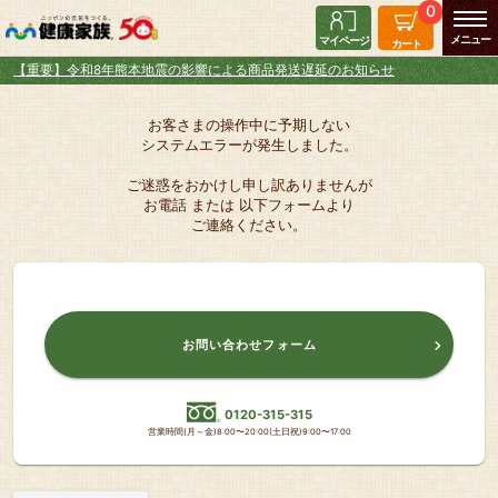
0
マイページ
カート
【重要】令和8年熊本地震の影響による商品発送遅延のお知らせ
お客さまの操作中に予期しない
システムエラーが発生しました。
ご迷惑をおかけし申し訳ありませんが
お電話 または 以下フォームより
ご連絡ください。
お問い合わせフォーム
0120-315-315
営業時間(月～金)8:00〜20:00(土日祝)9:00〜17:00